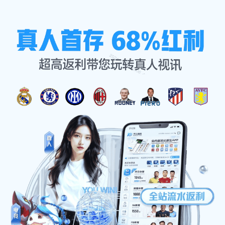
案例精选
首页
案例精选