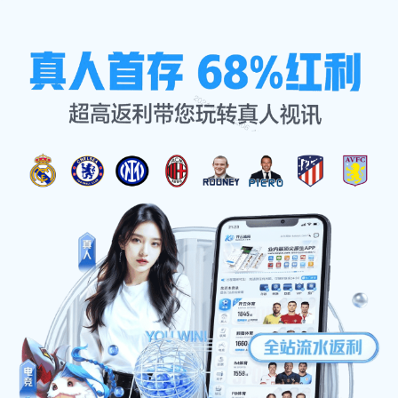
企业风采
首页
企业风采